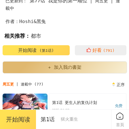
第77话 我是你的第一顺位
已更新到：
|
周五更 |
連
載中
作者：Hoshi&黑兔
相关推荐：
都市
开始阅读
好看
(第1话)
(791)
+ 加入我の書架
周五更
| 連載中 (77)
正序
第1话 更生人的复仇计划
免费
2025/04/02
开始阅读
第1话
狱火重生
首頁