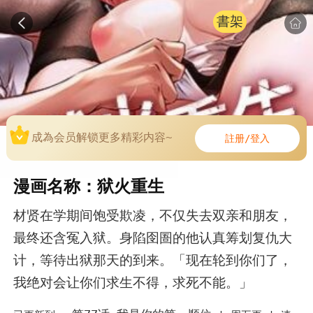
書架
成為会员解锁更多精彩内容~
註册/登入
漫画名称：狱火重生
材贤在学期间饱受欺凌，不仅失去双亲和朋友，
最终还含冤入狱。身陷囹圄的他认真筹划复仇大
计，等待出狱那天的到来。「现在轮到你们了，
我绝对会让你们求生不得，求死不能。」