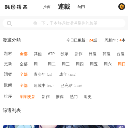
連載
推薦
熱門
漫畫分類
今日已更新：
24
話，一周新作：
4
本
題材：
全部
其他
VIP
独家
新作
日漫
韩漫
台漫
更新：
全部
周一
周二
周三
周四
周五
周六
周日
讀者：
全部
青少年
成年
(25)
(4052)
狀態：
全部
連載中
已完結
(897)
(3180)
排序：
剛剛更新
新作
推薦
熱門
追更
篩選列表
18+