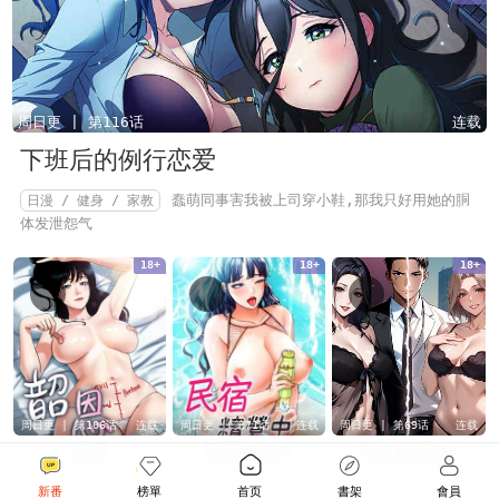
周日更 | 第116话
连载
下班后的例行恋爱
蠢萌同事害我被上司穿小鞋,那我只好用她的胴
日漫 / 健身 / 家教
体发泄怨气
18+
18+
18+
周日更 | 第106话
连载
周日更 | 第71话
连载
周日更 | 第69话
连载
韶恩
民宿精营中
黑道X上班族
日漫 / 肉体关系
「韶恩
未知
「你对我这么有感觉
未知
上班族附身成为黑道
新番
榜單
首页
書架
會員
老师…妳要跟他们上床
吗?」刚退伍的林博齐遇
大哥?! 帅气多金又能呼